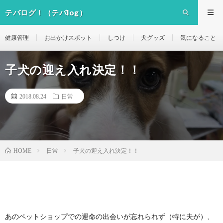
テバログ！（テバlog）
健康管理
お出かけスポット
しつけ
犬グッズ
気になること
子犬の迎え入れ決定！！
2018.08.24
日常
日常
子犬の迎え入れ決定！！
HOME
あのペットショップでの運命の出会いが忘れられず（特に夫が）、