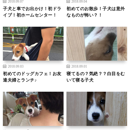
2018.09.07
2018.09.04
子犬と車でお出かけ！初ドラ
初めてのお散歩！子犬は意外
イブ！初ホームセンター！
なものが怖い？！
2018.09.03
2018.09.01
初めてのドッグカフェ！お友
寝てるの？気絶？？白目をむ
達夫婦とランチ♪
いて寝る子犬